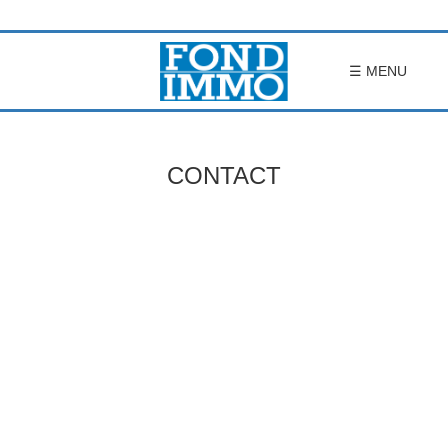
×
e
ACCUEIL
☰ MENU
FONDIMMO
CONTACT
PROJETS
ACTU
MECENAT
CONTACT